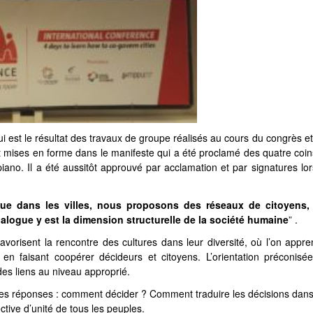
 est le résultat des travaux de groupe réalisés au cours du congrès e
t mises en forme dans le manifeste qui a été proclamé des quatre coi
oppiano. Il a été aussitôt approuvé par acclamation et par signatures lo
itique dans les villes, nous proposons des réseaux de citoyens,
 dialogue y est la dimension structurelle de la société humaine
” .
avorisent la rencontre des cultures dans leur diversité, où l’on appr
é en faisant coopérer décideurs et citoyens.
L’orientation préconisé
r des liens au niveau approprié.
les réponses : comment décider ? Comment traduire les décisions dans
ctive d’unité de tous les peuples.