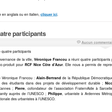
 en anglais ou en italien,
cliquer ici
.
tre participants
Aucun commentai
 quatre participants
vernance de la ville,
Véronique Francou
a réuni quatre participants
co-produit pour
RCF Nice Côte d’Azur
. Elle nous a permis de repre
de Véronique Francou :
Alain-Bertrand
de la République Démocratiqu
des étudiants dans
des projets de développement durable ;
Nic
 Cannes ;
Pierre
, cofondateur de l’association FraternAide à Sarcell
anity auprès de l’UNESCO ;
Philippe
, urbaniste à Ardennes Métrop
ationale des urbanistes à l’UNESCO.