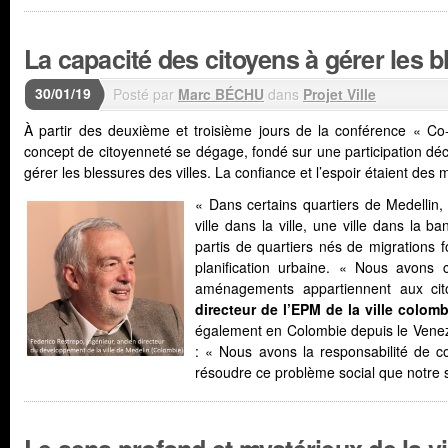
La capacité des citoyens à gérer les b
30/01/19
Posté par
Marc BÉCHU
dans
Projet Ville
À partir des deuxième et troisième jours de la conférence « Co-
concept de citoyenneté se dégage, fondé sur une participation décl
gérer les blessures des villes. La confiance et l’espoir étaient des
« Dans certains quartiers de Medellin, i
ville dans la ville, une ville dans la b
partis de quartiers nés de migrations
planification urbaine. « Nous avons 
aménagements appartiennent aux ci
directeur de l’EPM de la ville colom
également en Colombie depuis le Venezue
: « Nous avons la responsabilité de con
résoudre ce problème social que notre s