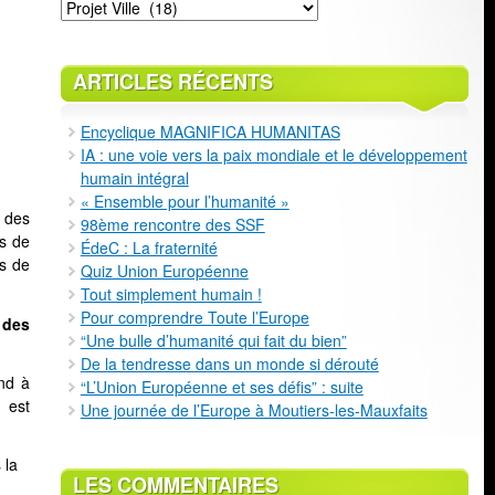
Classement
ARTICLES RÉCENTS
Encyclique MAGNIFICA HUMANITAS
IA : une voie vers la paix mondiale et le développement
humain intégral
« Ensemble pour l’humanité »
t des
98ème rencontre des SSF
ns de
ÉdeC : La fraternité
rs de
Quiz Union Européenne
Tout simplement humain !
Pour comprendre Toute l’Europe
 des
“Une bulle d’humanité qui fait du bien”
De la tendresse dans un monde si dérouté
end à
“L’Union Européenne et ses défis” : suite
e est
Une journée de l’Europe à Moutiers-les-Mauxfaits
 la
LES COMMENTAIRES