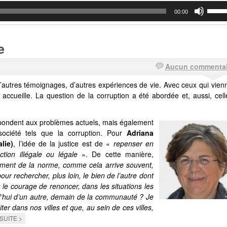
Utilise
00:00
les
flèche
haut/
pour
e
augme
ou
dimin
Aucun commentai
le
volum
d’autres témoignages, d’autres expériences de vie. Avec ceux qui vien
ui accueille. La question de la corruption a été abordée et, aussi, cel
épondent aux problèmes actuels, mais également
société tels que la corruption. Pour
Adriana
lie)
, l’idée de la justice est de «
repenser en
tion illégale ou légale
». De cette manière,
ement de la norme, comme cela arrive souvent,
ur rechercher, plus loin, le bien de l’autre dont
le courage de renoncer, dans les situations les
d’hui d’un autre, demain de la communauté ? Je
er dans nos villes et que, au sein de ces villes,
SUITE >