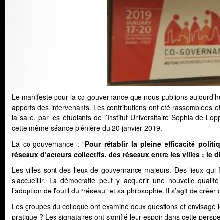
Le manifeste pour la co-gouvernance que nous publions aujourd’hui
apports des intervenants. Les contributions ont été rassemblées e
la salle, par les étudiants de l’Institut Universitaire Sophia de L
cette même séance plénière du 20 janvier 2019.
La co-gouvernance :
“
Pour rétablir la pleine efficacité pol
réseaux d’acteurs collectifs, des réseaux entre les villes ; le
Les villes sont des lieux de gouvernance majeurs. Des lieux qui f
s’accueillir. La démocratie peut y acquérir une nouvelle qualit
l’adoption de l’outil du “réseau” et sa philosophie. Il s’agit de crée
Les groupes du colloque ont examiné deux questions et envisagé 
pratique ? Les signataires ont signifié leur espoir dans cette perspe