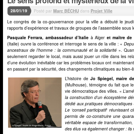
Le sens profond et mystérieux de la vi
28/01/19
Posté par
Marc BÉCHU
dans
Projet Ville
Le congrès de la co-gouvernance pour la ville a débuté le jeud
rapports d’expérience et travaux de groupes de l’assemblée sous le t
Pasquale Ferrara, ambassadeur d’Italie
à Alger
et maître de
(Italie) ouvre la conférence et interroge le sens de la ville : «
Depu
ancestraux de l’homme : la communauté et la solidarité
». Quand
seulement regarder le local, mais aussi jouer un rôle dans les relat
d’une évolution inévitable car les problèmes locaux ont maintenant 
en passant par la sécurité, des changements climatiques au bien-
L’histoire de
Jo Spiegel, maire d
(Mulhouse), témoigne du fait que les
vie démocratique des villes. «
L’amé
la construction d’un écosystème démo
dédié aux pratiques démocratiques et
Le ‘conseil participatif
‘
réunissant cit
permis de co-construire une quaran
véritable espace de transformation, 
des élus va également changer : ils 