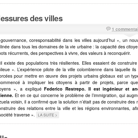
lessures des villes
1 commentai
gouvernance, coresponsabilité dans les villes aujourd’hui », un nou
inée dans tous les domaines de la vie urbaine : la capacité des citoy
 mots récurrents, des perspectives à vivre, des valeurs à reconquérir.
l existe des populations très résilientes. Elles essaient de construire
anlieue ». L’expérience pilote de la ville colombienne dans laquelle ils
 forcées pour mettre en œuvre des projets urbains globaux est un ty
commencé à impliquer les citoyens à partir de projets, parce que
toyens », a expliqué
Federico Restrepo. Il est ingénieur et an
bienne.
Et en ce qui concerne le problème de l’immigration, qui augm
la voisin, il a confirmé que la solution n’était pas de construire des
struire des relations entre la ville et les régions environnantes, af
ociété traverse ».
LA SUITE >