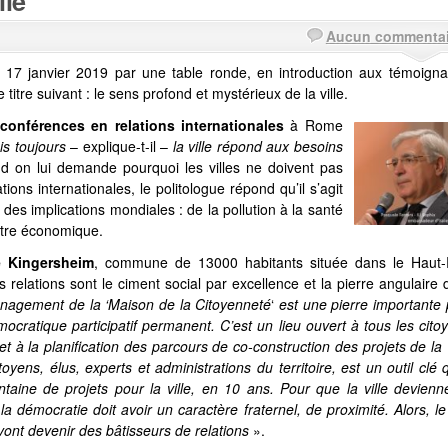
lle
Aucun commentai
i 17 janvier 2019 par une table ronde, en introduction aux témoigna
itre suivant : le sens profond et mystérieux de la ville.
 conférences en relations internationales
à Rome
is toujours
– explique-t-il –
la ville répond aux besoins
 on lui demande pourquoi les villes ne doivent pas
ions internationales, le politologue répond qu’il s’agit
des implications mondiales : de la pollution à la santé
être économique.
e Kingersheim
, commune de 13000 habitants située dans le Haut-
 relations sont le ciment social par excellence et la pierre angulaire 
nagement de la ‘Maison de la Citoyenneté
‘
est une pierre importante
cratique participatif permanent. C’est un lieu ouvert à tous les cito
 à la planification des parcours de co-construction des projets de la v
oyens, élus, experts et administrations du territoire, est un outil clé 
taine de projets pour la ville, en 10 ans. Pour que la ville devien
la démocratie doit avoir un caractère fraternel, de proximité. Alors, le
vont devenir des bâtisseurs de relations
».