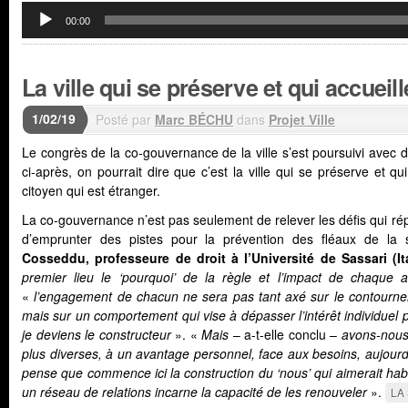
Lecteur
00:00
audio
La ville qui se préserve et qui accueill
1/02/19
Posté par
Marc BÉCHU
dans
Projet Ville
Le congrès de la co-gouvernance de la ville s’est poursuivi avec 
ci-après, on pourrait dire que c’est la ville qui se préserve et q
citoyen qui est étranger.
La co-gouvernance n’est pas seulement de relever les défis qui r
d’emprunter des pistes pour la prévention des fléaux de la 
Cosseddu, professeure de droit à l’Université de Sassari (Ita
premier lieu le ‘pourquoi’ de la règle et l’impact de chaque ac
«
l’engagement de chacun ne sera pas tant axé sur le contourn
mais sur un comportement qui vise à dépasser l’intérêt individuel po
je deviens le constructeur
». «
Mais
– a-t-elle conclu –
avons-nous 
plus diverses, à un avantage personnel, face aux besoins, aujour
pense que commence ici la construction du ‘nous’ qui aimerait habit
un réseau de relations incarne la capacité de les renouveler
».
LA 