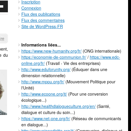
Inscription
z
Connexion
s
Flux des publications
bas
Flux des commentaires
Site de WordPress-FR
nter
uer
re
Informations liées...
e.
nent,
https://www.new-humanity.org/fr/
(ONG internationale)
le du
https://economie-de-communion.fr/
/
https://www.edc-
online.org/fr/
(Travail - Vie des entreprises)
http://www.eduforunity.org/
(Éduquer dans une
dimension relationnelle)
http://www.mppu.org/fr/
(Mouvement Politique pour
l'Unité)
http://www.ecoone.org/it/
(Pour une conversion
écologique...)
http://www.healthdialogueculture.org/en/
(Santé,
dialogue et culture du soin...)
https://www.net-one.org/fr/
(Réseau de communicants
en dialogue...)
http://comunionediritto.org/it/
(Communion, dialogue et