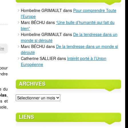
Hombeline GRIMAULT
dans
Pour comprendre Toute
l’Europe
Marc BÉCHU
dans
“Une bulle d’humanité qui fait du
bien”
Hombeline GRIMAULT
dans
De la tendresse dans un
monde si dérouté
Marc BÉCHU
dans
De la tendresse dans un monde si
re
dérouté
Catherine SALLIER
dans
Intérêt porté à l’Union
Européenne
 pour
ndre
ARCHIVES
e du
olas
,
Archives
es et
ole,
LIENS