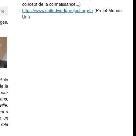
concept de la connaissance...)
https://www.unitedworldproject.org/fr/
(Projet Monde
re
Uni)
ges,
Rhin
de la
 pour
yens,
ille.
qui a
ne un
 rôle