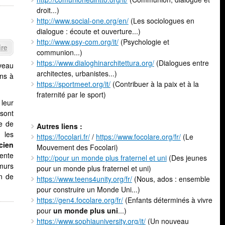
droit...)
http://www.social-one.org/en/
(Les sociologues en
dialogue : écoute et ouverture...)
http://www.psy-com.org/it/
(Psychologie et
re
communion...)
https://www.dialoghinarchitettura.org/
(Dialogues entre
veau
architectes, urbanistes...)
ens à
https://sportmeet.org/it/
(Contribuer à la paix et à la
fraternité par le sport)
 leur
 sont
pe de
Autres liens :
 les
https://focolari.fr/
/
https://www.focolare.org/fr/
(Le
cien
Mouvement des Focolari)
ente
http://pour un monde plus fraternel et uni
(Des jeunes
 murs
pour un monde plus fraternel et uni)
in de
https://www.teens4unity.org/fr/
(Nous, ados : ensemble
pour construire un Monde Uni...)
https://gen4.focolare.org/fr/
(Enfants déterminés à vivre
pour
un monde plus uni
...)
https://www.sophiauniversity.org/it/
(Un nouveau