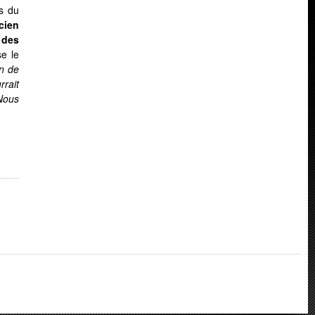
es du
cien
 des
se le
n de
rrait
 Nous