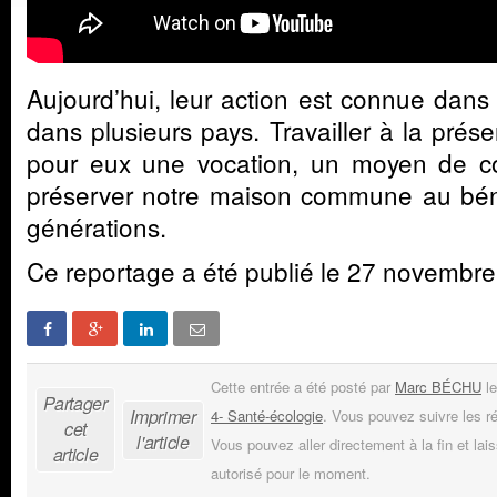
Aujourd’hui, leur action est connue dans 
dans plusieurs pays. Travailler à la prése
pour eux une vocation, un moyen de con
préserver notre maison commune au bén
générations.
Ce reportage a été publié le 27 novembre
Cette entrée a été posté par
Marc BÉCHU
le
Partager
Imprimer
4- Santé-écologie
. Vous pouvez suivre les r
cet
l'article
Vous pouvez aller directement à la fin et lai
article
autorisé pour le moment.