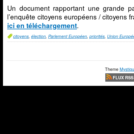
Un document rapportant une grande par
l’enquête citoyens européens / citoyens f
.
ici en téléchargement
citoyens
,
élection
,
Parlement Européen
,
priorités
,
Union Europé
Theme
Mystiqu
FLUX RSS