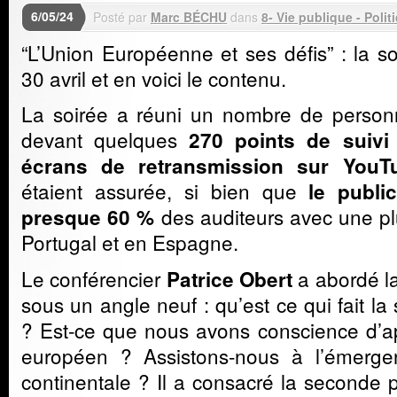
6/05/24
Posté par
Marc BÉCHU
dans
8- Vie publique - Polit
“L’Union Européenne et ses défis” : la so
30 avril et en voici le contenu.
La soirée a réuni un nombre de personne
devant quelques
270 points de suivi
écrans de retransmission sur YouT
étaient assurée, si bien que
le public
des auditeurs avec une plu
presque 60 %
Portugal et en Espagne.
Le conférencier
a abordé la
Patrice Obert
sous un angle neuf : qu’est ce qui fait la 
? Est-ce que nous avons conscience d’a
européen ? Assistons-nous à l’émerge
continentale ? Il a consacré la seconde 