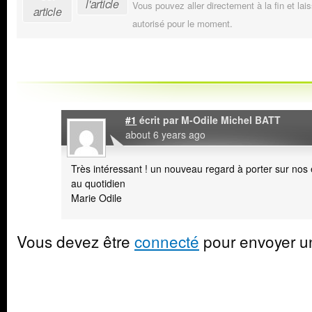
l'article
Vous pouvez aller directement à la fin et lai
article
autorisé pour le moment.
#1
écrit par
M-Odile Michel BATT
about 6 years ago
Très intéressant ! un nouveau regard à porter sur no
au quotidien
Marie Odile
Vous devez être
connecté
pour envoyer u