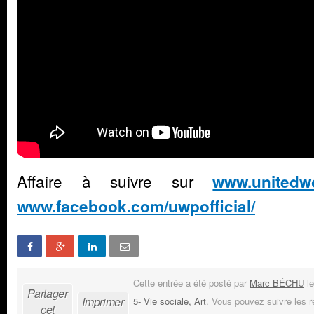
Affaire à suivre sur
www.unitedwor
www.facebook.com/uwpofficial/
Cette entrée a été posté par
Marc BÉCHU
le
Partager
Imprimer
5- Vie sociale, Art
. Vous pouvez suivre les 
cet