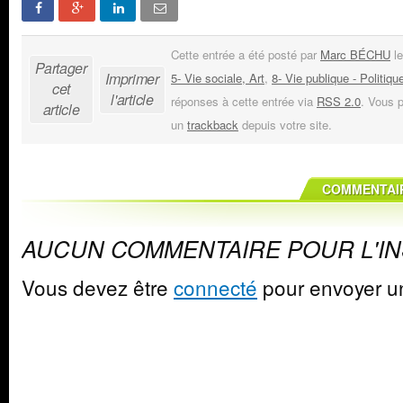
Cette entrée a été posté par
Marc BÉCHU
le
Partager
Imprimer
5- Vie sociale, Art
,
8- Vie publique - Politiqu
cet
l'article
réponses à cette entrée via
RSS 2.0
. Vous 
article
un
trackback
depuis votre site.
COMMENTAIR
AUCUN COMMENTAIRE POUR L'I
Vous devez être
connecté
pour envoyer u