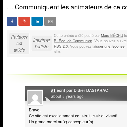
… Communiquent les animateurs de ce co
Cette entrée a été posté par
Marc BÉCHU
le
Partager
Imprimer
B- Éco. de Communion
. Vous pouvez suivre
cet
l'article
RSS 2.0
. Vous pouvez
laisser une réponse
,
article
site.
#1
écrit par
Didier DASTARAC
about 8 years ago
Bravo,
Ce site est excellemment construit, clair et vivant!
Un grand merci au(x) concepteur(s),