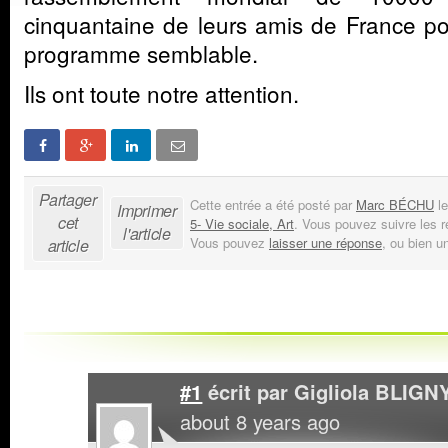
cinquantaine de leurs amis de France p
programme semblable.
Ils ont toute notre attention.
Partager
Cette entrée a été posté par
Marc BÉCHU
le
Imprimer
cet
5- Vie sociale, Art
. Vous pouvez suivre les 
l'article
Vous pouvez
laisser une réponse
, ou bien u
article
#1
écrit par
Gigliola BLIGN
about 8 years ago