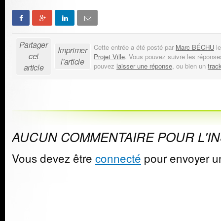
Partager
Cette entrée a été posté par
Marc BÉCHU
le
Imprimer
cet
Projet Ville
. Vous pouvez suivre les réponse
l'article
pouvez
laisser une réponse
, ou bien un
trac
article
AUCUN COMMENTAIRE POUR L'I
Vous devez être
connecté
pour envoyer u