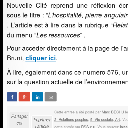
Nouvelle Cité reprend une réflexion écr
sous le titre : “
L’hospitalité, pierre angulair
. L’article est à lire dans la rubrique “
Relat
du menu “
” .
Les ressources
Pour accéder directement à la page de l’ar
Bruni,
.
cliquer ici
À lire, également dans ce numéro 576, u
sur la question actuelle de l’environnemen
Cette entrée a été posté par
Marc BÉCHU
le
Partager
Imprimer
2- Relations peuples
,
5- Vie sociale, Art
. Vo
cet
l'article
cette entrée via
RSS 2.0
. Vous pouvez
lais