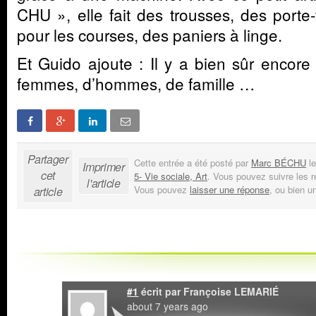
CHU », elle fait des trousses, des porte
pour les courses, des paniers à linge.
Et Guido ajoute : Il y a bien sûr encore d
femmes, d’hommes, de famille …
Partager
Cette entrée a été posté par
Marc BÉCHU
le
Imprimer
cet
5- Vie sociale, Art
. Vous pouvez suivre les 
l'article
Vous pouvez
laisser une réponse
, ou bien u
article
#1
écrit par
Françoise LEMARIÉ
about 7 years ago