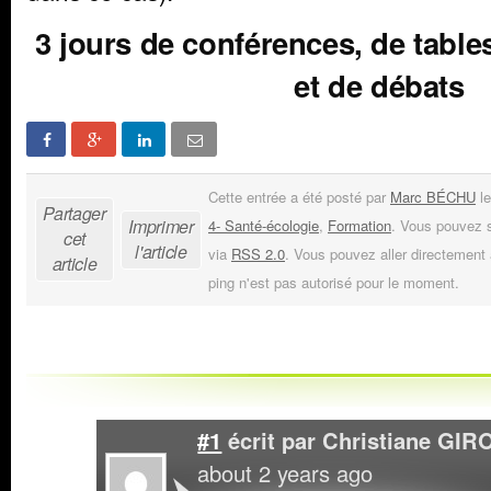
3 jours de conférences, de tables
et de débats
Cette entrée a été posté par
Marc BÉCHU
le
Partager
Imprimer
4- Santé-écologie
,
Formation
. Vous pouvez s
cet
l'article
via
RSS 2.0
. Vous pouvez aller directement à
article
ping n'est pas autorisé pour le moment.
#1
écrit par
Christiane GIR
about 2 years ago