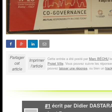
Partager
Cette entrée a été posté par
Marc BÉCHU
le
Imprimer
cet
Projet Ville
. Vous pouvez suivre les réponse
l'article
pouvez
laisser une réponse
, ou bien un
trac
article
#1
écrit par
Didier DASTAR