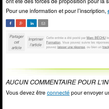
ont été des forces de proposition pour la s
Pour une information et pour l’inscription,
Partager
Cette entrée a été posté par
Marc BÉCHU
le
Imprimer
cet
Formation
. Vous pouvez suivre les réponses
l'article
pouvez
laisser une réponse
, ou bien un
trac
article
AUCUN COMMENTAIRE POUR L'I
Vous devez être
connecté
pour envoyer u