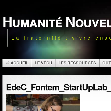
Humanité Nouve
La fraternité : vivre en
ACCUEIL
LE VÉCU
LES RESSOURCES
OUT
EdeC_Fontem_StartUpLab_