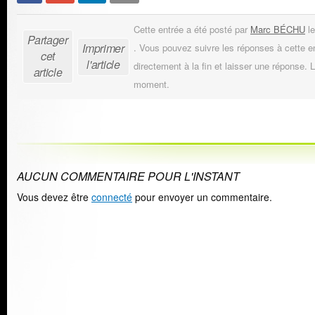
Cette entrée a été posté par
Marc BÉCHU
le
Partager
Imprimer
. Vous pouvez suivre les réponses à cette e
cet
l'article
directement à la fin et laisser une réponse. L
article
moment.
AUCUN COMMENTAIRE POUR L'INSTANT
Vous devez être
connecté
pour envoyer un commentaire.