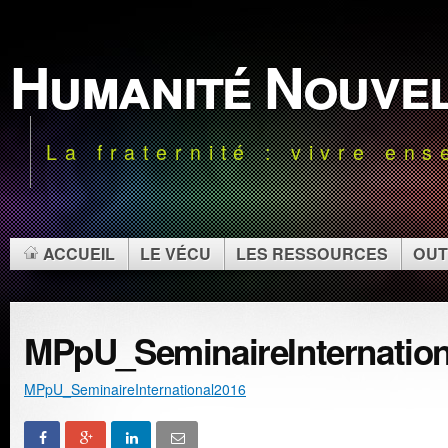
Humanité Nouve
La fraternité : vivre en
ACCUEIL
LE VÉCU
LES RESSOURCES
OUT
MPpU_SeminaireInternation
MPpU_SeminaireInternational2016