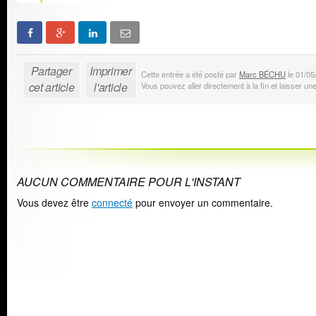
Partager
Imprimer
Cette entrée a été posté par
Marc BÉCHU
le 01/05
cet article
l'article
Vous pouvez aller directement à la fin et laisser u
AUCUN COMMENTAIRE POUR L'INSTANT
Vous devez être
connecté
pour envoyer un commentaire.