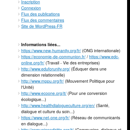
Inscription
Connexion
Flux des publications
Flux des commentaires
Site de WordPress-FR
Informations liées...
https://www.new-humanity.org/fr/
(ONG internationale)
https://economie-de-communion.fr/
/
https://www.edc-
online.org/fr/
(Travail - Vie des entreprises)
http://www.eduforunity.org/
(Éduquer dans une
dimension relationnelle)
http://www.mppu.org/fr/
(Mouvement Politique pour
l'Unité)
http://www.ecoone.org/it/
(Pour une conversion
écologique...)
http://www.healthdialogueculture.org/en/
(Santé,
dialogue et culture du soin...)
https://www.net-one.org/fr/
(Réseau de communicants
en dialogue...)
http://comunionediritto.org/it/
(Communion, dialogue et