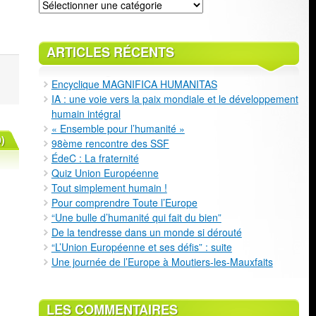
Classement
ARTICLES RÉCENTS
Encyclique MAGNIFICA HUMANITAS
IA : une voie vers la paix mondiale et le développement
humain intégral
« Ensemble pour l’humanité »
)
98ème rencontre des SSF
ÉdeC : La fraternité
Quiz Union Européenne
Tout simplement humain !
Pour comprendre Toute l’Europe
“Une bulle d’humanité qui fait du bien”
De la tendresse dans un monde si dérouté
“L’Union Européenne et ses défis” : suite
Une journée de l’Europe à Moutiers-les-Mauxfaits
LES COMMENTAIRES