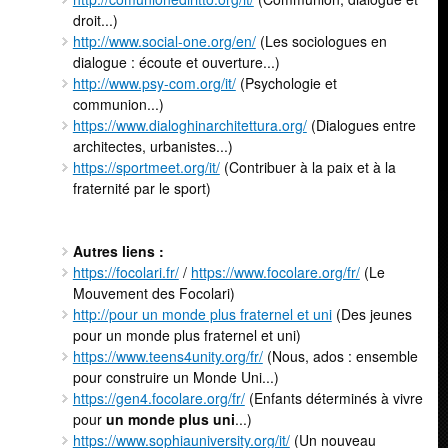
droit...)
http://www.social-one.org/en/
(Les sociologues en
dialogue : écoute et ouverture...)
http://www.psy-com.org/it/
(Psychologie et
communion...)
https://www.dialoghinarchitettura.org/
(Dialogues entre
architectes, urbanistes...)
https://sportmeet.org/it/
(Contribuer à la paix et à la
fraternité par le sport)
Autres liens :
https://focolari.fr/
/
https://www.focolare.org/fr/
(Le
Mouvement des Focolari)
http://pour un monde plus fraternel et uni
(Des jeunes
pour un monde plus fraternel et uni)
https://www.teens4unity.org/fr/
(Nous, ados : ensemble
pour construire un Monde Uni...)
https://gen4.focolare.org/fr/
(Enfants déterminés à vivre
pour
un monde plus uni
...)
https://www.sophiauniversity.org/it/
(Un nouveau