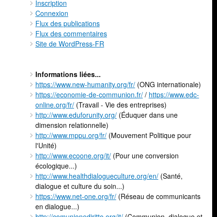
Inscription
Connexion
Flux des publications
Flux des commentaires
Site de WordPress-FR
Informations liées...
https://www.new-humanity.org/fr/
(ONG internationale)
https://economie-de-communion.fr/
/
https://www.edc-
online.org/fr/
(Travail - Vie des entreprises)
http://www.eduforunity.org/
(Éduquer dans une
dimension relationnelle)
http://www.mppu.org/fr/
(Mouvement Politique pour
l'Unité)
http://www.ecoone.org/it/
(Pour une conversion
écologique...)
http://www.healthdialogueculture.org/en/
(Santé,
dialogue et culture du soin...)
https://www.net-one.org/fr/
(Réseau de communicants
en dialogue...)
http://comunionediritto.org/it/
(Communion, dialogue et