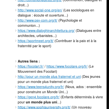
droit...)
http://www.social-one.org/en/
(Les sociologues en
dialogue : écoute et ouverture...)
http://www.psy-com.org/it/
(Psychologie et
communion...)
https://www.dialoghinarchitettura.org/
(Dialogues entre
architectes, urbanistes...)
https://sportmeet.org/it/
(Contribuer à la paix et à la
fraternité par le sport)
Autres liens :
https://focolari.fr/
/
https://www.focolare.org/fr/
(Le
Mouvement des Focolari)
http://pour un monde plus fraternel et uni
(Des jeunes
pour un monde plus fraternel et uni)
https://www.teens4unity.org/fr/
(Nous, ados : ensemble
pour construire un Monde Uni...)
https://gen4.focolare.org/fr/
(Enfants déterminés à vivre
pour
un monde plus uni
...)
https://www.sophiauniversity.org/it/
(Un nouveau