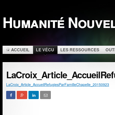
Humanité Nouve
ACCUEIL
LE VÉCU
LES RESSOURCES
OUTI
LaCroix_Article_AccueilRe
LaCroix_Article_AccueilRefugiesParFamilleChapelle_20150923