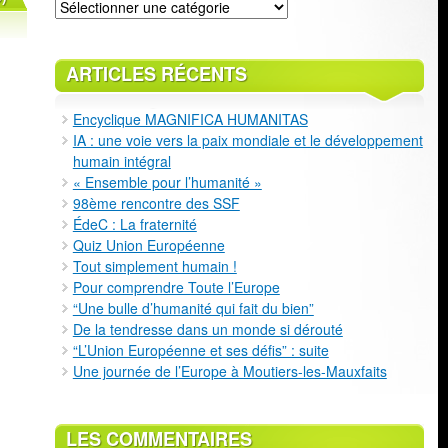
Classement
ARTICLES RÉCENTS
Encyclique MAGNIFICA HUMANITAS
IA : une voie vers la paix mondiale et le développement
humain intégral
« Ensemble pour l’humanité »
98ème rencontre des SSF
ÉdeC : La fraternité
Quiz Union Européenne
Tout simplement humain !
Pour comprendre Toute l’Europe
“Une bulle d’humanité qui fait du bien”
De la tendresse dans un monde si dérouté
“L’Union Européenne et ses défis” : suite
Une journée de l’Europe à Moutiers-les-Mauxfaits
LES COMMENTAIRES