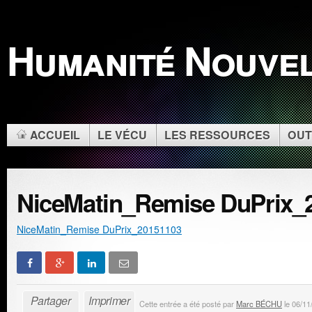
Humanité Nouve
ACCUEIL
LE VÉCU
LES RESSOURCES
OUT
NiceMatin_Remise DuPrix_
NiceMatin_Remise DuPrix_20151103
Partager
Imprimer
Cette entrée a été posté par
Marc BÉCHU
le 06/11