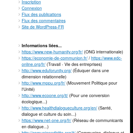
Inscription
Connexion
Flux des publications
Flux des commentaires
Site de WordPress-FR
Informations liées...
https://www.new-humanity.org/fr/
(ONG internationale)
https://economie-de-communion.fr/
/
https://www.edc-
online.org/fr/
(Travail - Vie des entreprises)
http://www.eduforunity.org/
(Éduquer dans une
dimension relationnelle)
http://www.mppu.org/fr/
(Mouvement Politique pour
l'Unité)
http://www.ecoone.org/it/
(Pour une conversion
écologique...)
http://www.healthdialogueculture.org/en/
(Santé,
dialogue et culture du soin...)
https://www.net-one.org/fr/
(Réseau de communicants
en dialogue...)
http://comunionediritto.org/it/
(Communion, dialogue et