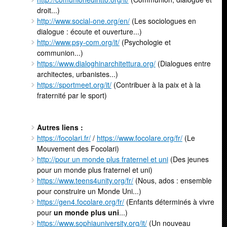
droit...)
http://www.social-one.org/en/
(Les sociologues en
dialogue : écoute et ouverture...)
http://www.psy-com.org/it/
(Psychologie et
communion...)
https://www.dialoghinarchitettura.org/
(Dialogues entre
architectes, urbanistes...)
https://sportmeet.org/it/
(Contribuer à la paix et à la
fraternité par le sport)
Autres liens :
https://focolari.fr/
/
https://www.focolare.org/fr/
(Le
Mouvement des Focolari)
http://pour un monde plus fraternel et uni
(Des jeunes
pour un monde plus fraternel et uni)
https://www.teens4unity.org/fr/
(Nous, ados : ensemble
pour construire un Monde Uni...)
https://gen4.focolare.org/fr/
(Enfants déterminés à vivre
pour
un monde plus uni
...)
https://www.sophiauniversity.org/it/
(Un nouveau