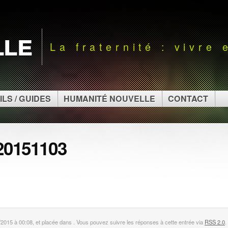
lle
La fraternité : vivre
ILS / GUIDES
HUMANITÉ NOUVELLE
CONTACT
20151103
/2015 à 00:08, et placée dans . Vous pouvez suivre les réponses à cette entrée via
RSS 2.0
.