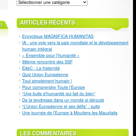
Classement
ARTICLES RÉCENTS
)
Encyclique MAGNIFICA HUMANITAS
IA : une voie vers la paix mondiale et le développement
humain intégral
« Ensemble pour l’humanité »
98ème rencontre des SSF
ÉdeC : La fraternité
Quiz Union Européenne
Tout simplement humain !
Pour comprendre Toute l’Europe
“Une bulle d’humanité qui fait du bien”
De la tendresse dans un monde si dérouté
“L’Union Européenne et ses défis” : suite
Une journée de l’Europe à Moutiers-les-Mauxfaits
LES COMMENTAIRES