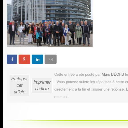
Cette entrée a été posté par
Marc BÉCHU
le
Partager
Imprimer
. Vous pouvez suivre les réponses à cette e
cet
l'article
directement à la fin et laisser une réponse. L
article
moment.