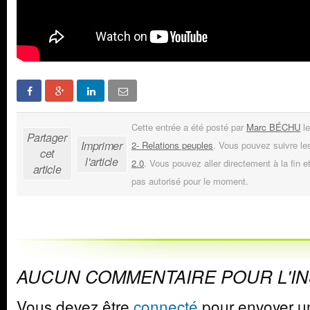
Cette entrée a été posté par
Marc BÉCHU
le
Partager
Imprimer
2- Relations peuples
. Vous pouvez suivre le
cet
l'article
2.0
. Vous pouvez aller directement à la fin e
article
pas autorisé pour le moment.
AUCUN COMMENTAIRE POUR L'I
Vous devez être
connecté
pour envoyer u