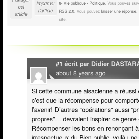
Imprimer
8- Vie publique - Politique
. Vous pouvez suiv
cet
l'article
RSS 2.0
. Vous pouvez
laisser une réponse
,
article
site.
#1
écrit par
Didier DASTAR
about 8 years ago
Si cette commune alsacienne a réussi c
c’est que la récompense pour comport
l’avenir! D’autres “opérations” aussi “p
propres”… devraient inspirer ce genre d
Récompenser les bons en renonçant à 
irrespectueux du Bien public, voilà un