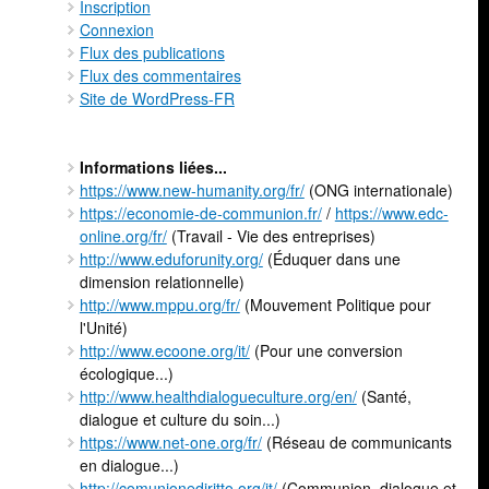
Inscription
Connexion
Flux des publications
Flux des commentaires
Site de WordPress-FR
Informations liées...
https://www.new-humanity.org/fr/
(ONG internationale)
https://economie-de-communion.fr/
/
https://www.edc-
online.org/fr/
(Travail - Vie des entreprises)
http://www.eduforunity.org/
(Éduquer dans une
dimension relationnelle)
http://www.mppu.org/fr/
(Mouvement Politique pour
l'Unité)
http://www.ecoone.org/it/
(Pour une conversion
écologique...)
http://www.healthdialogueculture.org/en/
(Santé,
dialogue et culture du soin...)
https://www.net-one.org/fr/
(Réseau de communicants
en dialogue...)
http://comunionediritto.org/it/
(Communion, dialogue et