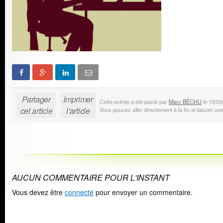
Partager
Imprimer
Cette entrée a été posté par
Marc BÉCHU
le 19/03
cet article
l'article
Vous pouvez aller directement à la fin et laisser u
AUCUN COMMENTAIRE POUR L'INSTANT
Vous devez être
connecté
pour envoyer un commentaire.