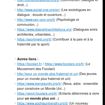
droit...)
http://www.social-one.org/en/
(Les sociologues en
dialogue : écoute et ouverture...)
http://www.psy-com.org/it/
(Psychologie et
communion...)
https://www.dialoghinarchitettura.org/
(Dialogues entre
architectes, urbanistes...)
https://sportmeet.org/it/
(Contribuer à la paix et à la
fraternité par le sport)
Autres liens :
https://focolari.fr/
/
https://www.focolare.org/fr/
(Le
Mouvement des Focolari)
http://pour un monde plus fraternel et uni
(Des jeunes
pour un monde plus fraternel et uni)
https://www.teens4unity.org/fr/
(Nous, ados : ensemble
pour construire un Monde Uni...)
https://gen4.focolare.org/fr/
(Enfants déterminés à vivre
pour
un monde plus uni
...)
https://www.sophiauniversity.org/it/
(Un nouveau