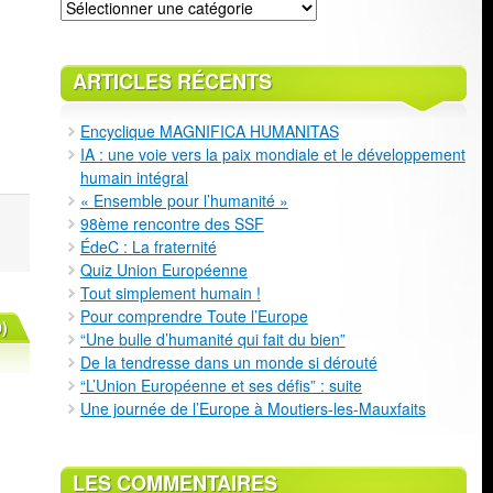
Classement
ARTICLES RÉCENTS
Encyclique MAGNIFICA HUMANITAS
IA : une voie vers la paix mondiale et le développement
humain intégral
« Ensemble pour l’humanité »
98ème rencontre des SSF
ÉdeC : La fraternité
Quiz Union Européenne
Tout simplement humain !
Pour comprendre Toute l’Europe
)
“Une bulle d’humanité qui fait du bien”
De la tendresse dans un monde si dérouté
“L’Union Européenne et ses défis” : suite
Une journée de l’Europe à Moutiers-les-Mauxfaits
LES COMMENTAIRES