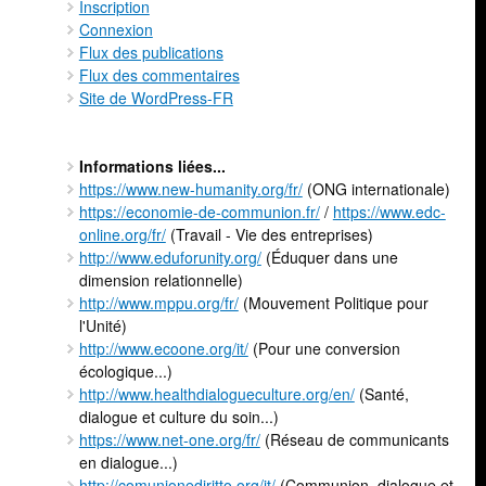
Inscription
Connexion
Flux des publications
Flux des commentaires
Site de WordPress-FR
Informations liées...
https://www.new-humanity.org/fr/
(ONG internationale)
https://economie-de-communion.fr/
/
https://www.edc-
online.org/fr/
(Travail - Vie des entreprises)
http://www.eduforunity.org/
(Éduquer dans une
dimension relationnelle)
http://www.mppu.org/fr/
(Mouvement Politique pour
l'Unité)
http://www.ecoone.org/it/
(Pour une conversion
écologique...)
http://www.healthdialogueculture.org/en/
(Santé,
dialogue et culture du soin...)
https://www.net-one.org/fr/
(Réseau de communicants
en dialogue...)
http://comunionediritto.org/it/
(Communion, dialogue et