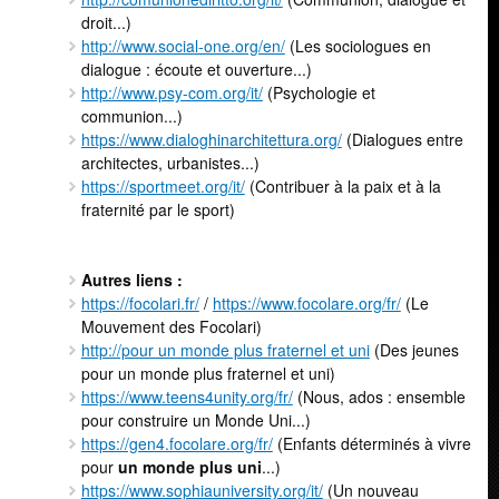
droit...)
http://www.social-one.org/en/
(Les sociologues en
dialogue : écoute et ouverture...)
http://www.psy-com.org/it/
(Psychologie et
communion...)
https://www.dialoghinarchitettura.org/
(Dialogues entre
architectes, urbanistes...)
https://sportmeet.org/it/
(Contribuer à la paix et à la
fraternité par le sport)
Autres liens :
https://focolari.fr/
/
https://www.focolare.org/fr/
(Le
Mouvement des Focolari)
http://pour un monde plus fraternel et uni
(Des jeunes
pour un monde plus fraternel et uni)
https://www.teens4unity.org/fr/
(Nous, ados : ensemble
pour construire un Monde Uni...)
https://gen4.focolare.org/fr/
(Enfants déterminés à vivre
pour
un monde plus uni
...)
https://www.sophiauniversity.org/it/
(Un nouveau