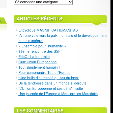
Classement
ARTICLES RÉCENTS
)
Encyclique MAGNIFICA HUMANITAS
IA : une voie vers la paix mondiale et le développement
humain intégral
« Ensemble pour l’humanité »
98ème rencontre des SSF
ÉdeC : La fraternité
Quiz Union Européenne
Tout simplement humain !
Pour comprendre Toute l’Europe
“Une bulle d’humanité qui fait du bien”
De la tendresse dans un monde si dérouté
“L’Union Européenne et ses défis” : suite
Une journée de l’Europe à Moutiers-les-Mauxfaits
LES COMMENTAIRES