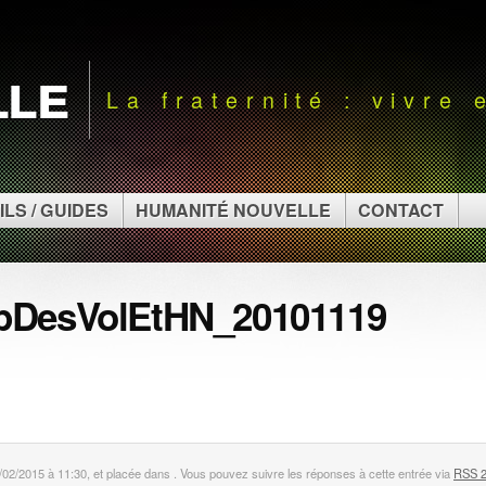
lle
La fraternité : vivre
ILS / GUIDES
HUMANITÉ NOUVELLE
CONTACT
pDesVolEtHN_20101119
/02/2015 à 11:30, et placée dans . Vous pouvez suivre les réponses à cette entrée via
RSS 2