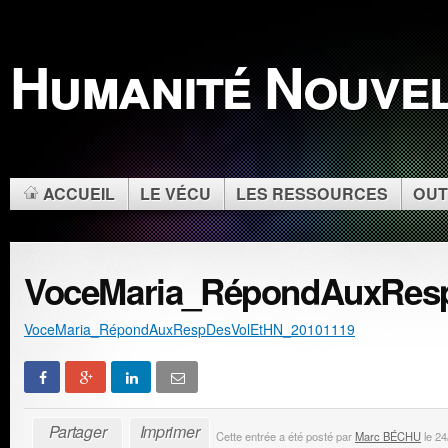
Humanité Nouve
ACCUEIL
LE VÉCU
LES RESSOURCES
OUT
VoceMaria_RépondAuxRes
VoceMaria_RépondAuxRespDesVolEtHN_20101119
Partager
Imprimer
Cette entrée a été posté par
Marc BÉCHU
le 24