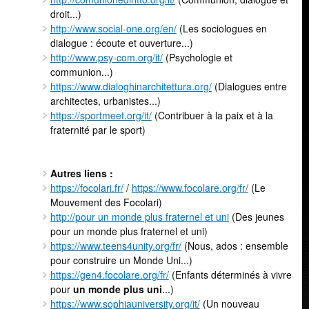
droit...)
http://www.social-one.org/en/
(Les sociologues en
dialogue : écoute et ouverture...)
http://www.psy-com.org/it/
(Psychologie et
communion...)
https://www.dialoghinarchitettura.org/
(Dialogues entre
architectes, urbanistes...)
https://sportmeet.org/it/
(Contribuer à la paix et à la
fraternité par le sport)
Autres liens :
https://focolari.fr/
/
https://www.focolare.org/fr/
(Le
Mouvement des Focolari)
http://pour un monde plus fraternel et uni
(Des jeunes
pour un monde plus fraternel et uni)
https://www.teens4unity.org/fr/
(Nous, ados : ensemble
pour construire un Monde Uni...)
https://gen4.focolare.org/fr/
(Enfants déterminés à vivre
pour
un monde plus uni
...)
https://www.sophiauniversity.org/it/
(Un nouveau