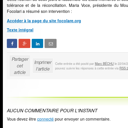
tolérance et de la réconciliation. Maria Voce, présidente du Mouv
Focolari a résumé son intervention :
Accéder à la page du site focolare.org
Texte intégral
Partager
Imprimer
Cette entrée a été posté par
Marc BÉCHU
le 22/04/
cet
l'article
pouvez suivre les réponses à cette entrée via
RSS 2
article
AUCUN COMMENTAIRE POUR L'INSTANT
Vous devez être
connecté
pour envoyer un commentaire.