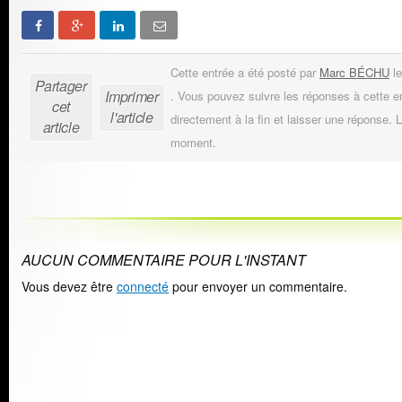
Cette entrée a été posté par
Marc BÉCHU
le
Partager
Imprimer
. Vous pouvez suivre les réponses à cette e
cet
l'article
directement à la fin et laisser une réponse. L
article
moment.
AUCUN COMMENTAIRE POUR L'INSTANT
Vous devez être
connecté
pour envoyer un commentaire.