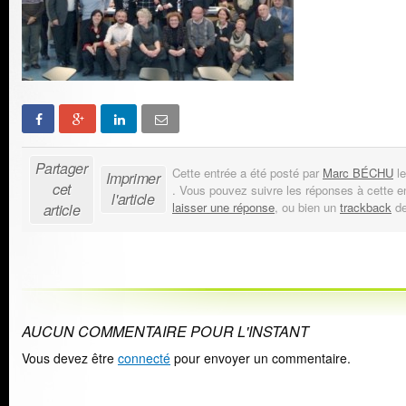
Partager
Cette entrée a été posté par
Marc BÉCHU
le
Imprimer
cet
. Vous pouvez suivre les réponses à cette e
l'article
laisser une réponse
, ou bien un
trackback
de
article
AUCUN COMMENTAIRE POUR L'INSTANT
Vous devez être
connecté
pour envoyer un commentaire.