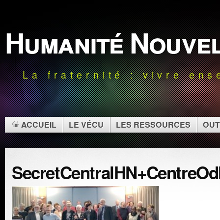
Humanité Nouve
La fraternité : vivre en
ACCUEIL
LE VÉCU
LES RESSOURCES
OUT
SecretCentralHN+CentreO