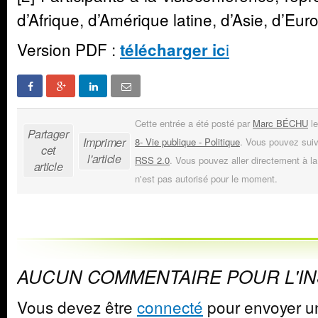
d’Afrique, d’Amérique latine, d’Asie, d’Eu
Version PDF :
i
télécharger ic
Cette entrée a été posté par
Marc BÉCHU
le
Partager
Imprimer
8- Vie publique - Politique
. Vous pouvez suiv
cet
l'article
RSS 2.0
. Vous pouvez aller directement à la
article
n'est pas autorisé pour le moment.
AUCUN COMMENTAIRE POUR L'I
Vous devez être
connecté
pour envoyer u