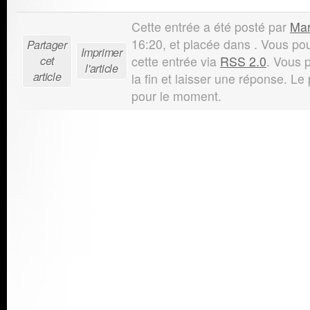
Cette entrée a été posté par
Ma
16:20, et placée dans . Vous po
Partager
Imprimer
cet
cette entrée via
RSS 2.0
. Vous 
l'article
article
la fin et laisser une réponse. Le
pour le moment.