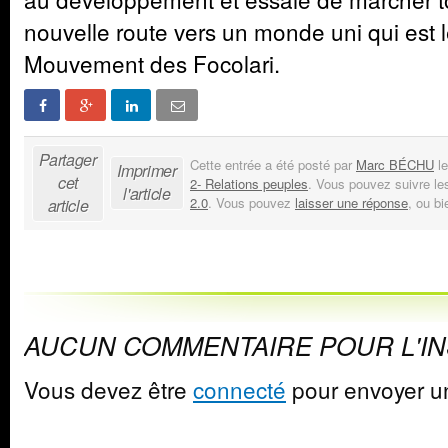
nouvelle route vers un monde uni qui est l
Mouvement des Focolari.
Partager
Cette entrée a été posté par
Marc BÉCHU
le
Imprimer
cet
2- Relations peuples
. Vous pouvez suivre le
l'article
2.0
. Vous pouvez
laisser une réponse
, ou b
article
AUCUN COMMENTAIRE POUR L'I
Vous devez être
connecté
pour envoyer u