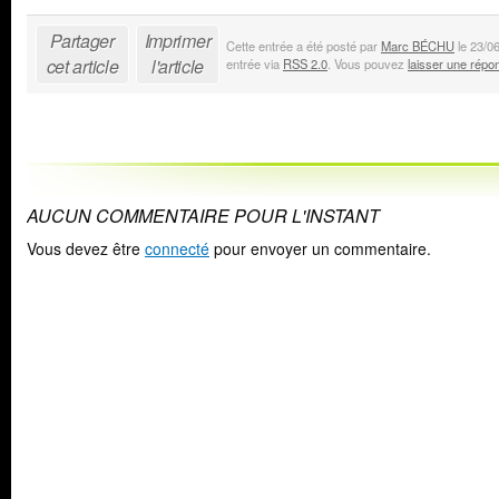
Partager
Imprimer
Cette entrée a été posté par
Marc BÉCHU
le 23/0
cet article
l'article
entrée via
RSS 2.0
. Vous pouvez
laisser une répo
AUCUN COMMENTAIRE POUR L'INSTANT
Vous devez être
connecté
pour envoyer un commentaire.