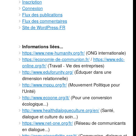
Inscription
Connexion
Flux des publications
Flux des commentaires
Site de WordPress-FR
Informations liées...
https://www.new-humanity.org/fr/
(ONG internationale)
https://economie-de-communion.fr/
/
https://www.edc-
online.org/fr/
(Travail - Vie des entreprises)
http://www.eduforunity.org/
(Éduquer dans une
dimension relationnelle)
http://www.mppu.org/fr/
(Mouvement Politique pour
l'Unité)
http://www.ecoone.org/it/
(Pour une conversion
écologique...)
http://www.healthdialogueculture.org/en/
(Santé,
dialogue et culture du soin...)
https://www.net-one.org/fr/
(Réseau de communicants
en dialogue...)
http://comunionediritto.org/it/
(Communion, dialogue et