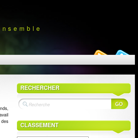
 ensemble
RECHERCHER
nds,
vail
e des
CLASSEMENT