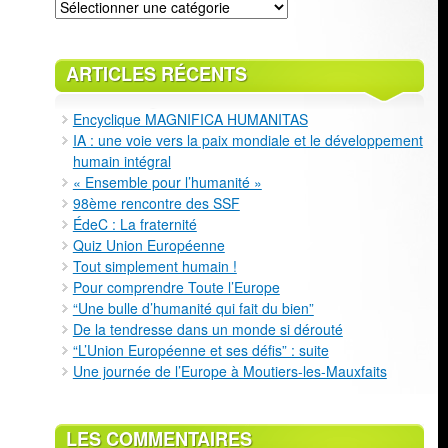
Classement
ARTICLES RÉCENTS
Encyclique MAGNIFICA HUMANITAS
IA : une voie vers la paix mondiale et le développement
humain intégral
« Ensemble pour l’humanité »
98ème rencontre des SSF
ÉdeC : La fraternité
Quiz Union Européenne
Tout simplement humain !
Pour comprendre Toute l’Europe
“Une bulle d’humanité qui fait du bien”
De la tendresse dans un monde si dérouté
“L’Union Européenne et ses défis” : suite
Une journée de l’Europe à Moutiers-les-Mauxfaits
LES COMMENTAIRES