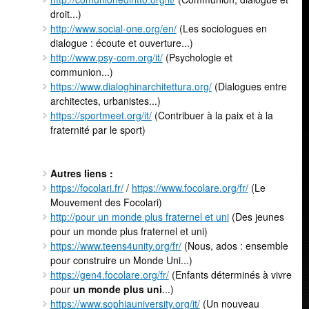
droit...)
http://www.social-one.org/en/
(Les sociologues en
dialogue : écoute et ouverture...)
http://www.psy-com.org/it/
(Psychologie et
communion...)
https://www.dialoghinarchitettura.org/
(Dialogues entre
architectes, urbanistes...)
https://sportmeet.org/it/
(Contribuer à la paix et à la
fraternité par le sport)
Autres liens :
https://focolari.fr/
/
https://www.focolare.org/fr/
(Le
Mouvement des Focolari)
http://pour un monde plus fraternel et uni
(Des jeunes
pour un monde plus fraternel et uni)
https://www.teens4unity.org/fr/
(Nous, ados : ensemble
pour construire un Monde Uni...)
https://gen4.focolare.org/fr/
(Enfants déterminés à vivre
pour
un monde plus uni
...)
https://www.sophiauniversity.org/it/
(Un nouveau