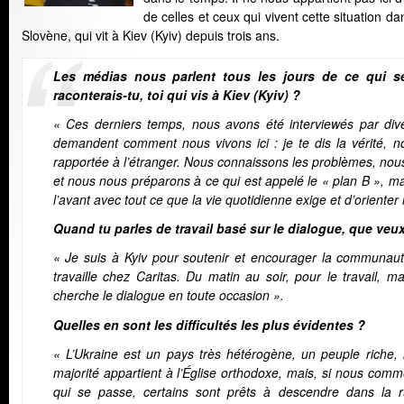
de celles et ceux qui vivent cette situation 
Slovène, qui vit à Kiev (Kyiv) depuis trois ans.
Les médias nous parlent tous les jours de ce qui 
raconterais-tu, toi qui vis à Kiev (Kyiv) ?
« Ces derniers temps, nous avons été interviewés par dive
demandent comment nous vivons ici : je te dis la vérité, n
rapportée à l’étranger. Nous connaissons les problèmes, nous
et nous nous préparons à ce qui est appelé le « plan B », m
l’avant avec tout ce que la vie quotidienne exige et d’orienter 
Quand tu parles de travail basé sur le dialogue, que veux-
« Je suis à Kyiv pour soutenir et encourager la communau
travaille chez Caritas. Du matin au soir, pour le travail, m
cherche le dialogue en toute occasion ».
Quelles en sont les difficultés les plus évidentes ?
« L’Ukraine est un pays très hétérogène, un peuple riche,
majorité appartient à l’Église orthodoxe, mais, si nous com
qui se passe, certains sont prêts à descendre dans la 