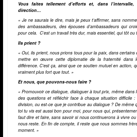
Vous faites tellement d’efforts et, dans l’intervalle
direction…
« Je ne saurais le dire, mais je peux t’affirmer, sans nomme
des ambassadeurs, des épouses d’ambassadeurs qui croient
pour cela. C’est un travail très dur, mais essentiel, qui tôt ou
Ils prient ?
« Oui, ils prient, nous prions tous pour la paix, dans certa
mettre en œuvre cette diplomatie de la fraternité dans l
différence. C’est ça, ainsi que ce soutien mutuel en action, 
vraiment plus fort que tout. »
Et nous, que pouvons-nous faire ?
« Promouvoir ce dialogue, dialoguer à tout prix, même dans le
des questions et réfléchir face à chaque situation difficile 
division, ou est-ce que je contribue au dialogue ? De mêm
toi tu vis est aussi bon pour moi, pour nous qui, présentement
faut dire et faire, sans savoir si nous continuerons à vivre o
nous reste. En fin de compte, il reste que nous sommes frères
moment. »