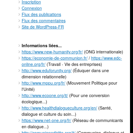
Inscription
Connexion
Flux des publications
Flux des commentaires
Site de WordPress-FR
Informations liées...
https://www.new-humanity.org/fr/
(ONG internationale)
https://economie-de-communion.fr/
/
https://www.edc-
online.org/fr/
(Travail - Vie des entreprises)
http://www.eduforunity.org/
(Éduquer dans une
dimension relationnelle)
http://www.mppu.org/fr/
(Mouvement Politique pour
l'Unité)
http://www.ecoone.org/it/
(Pour une conversion
écologique...)
http://www.healthdialogueculture.org/en/
(Santé,
dialogue et culture du soin...)
https://www.net-one.org/fr/
(Réseau de communicants
en dialogue...)
http://comunionediritto.org/it/
(Communion, dialogue et