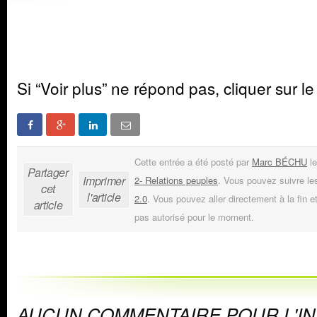
Si “Voir plus” ne répond pas, cliquer sur le
Cette entrée a été posté par
Marc BÉCHU
le
Partager
Imprimer
2- Relations peuples
. Vous pouvez suivre le
cet
l'article
2.0
. Vous pouvez aller directement à la fin e
article
pas autorisé pour le moment.
AUCUN COMMENTAIRE POUR L'I