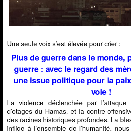
Une seule voix s’est élevée pour crier :
Plus de guerre dans le monde, p
guerre : avec le regard des mèr
une issue politique pour la pa
voie !
La violence déclenchée par l’attaque t
d’otages du Hamas, et la contre-offensive 
des racines historiques profondes. La ble
inflige à l’ensemble de l’humanité, no