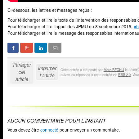
Ci-dessous, les lettres et messages reçus :
Pour télécharger et lire le texte de l’intervention des responsab
Pour télécharger et lire l’appel des JPMU du 8 septembre 2015,
cl
Pour télécharger et lire le message des responsables internation
Partager
Imprimer
Cette entrée a été posté par
Marc BÉCHU
le 22/09/
cet
l'article
suivre les réponses à cette entrée via
RSS 2.0
. Vo
article
AUCUN COMMENTAIRE POUR L'INSTANT
Vous devez être
connecté
pour envoyer un commentaire.