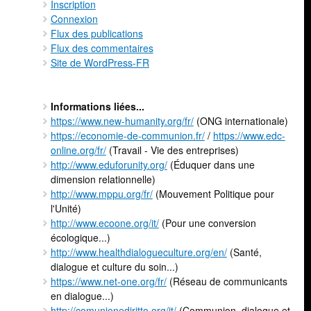
Inscription
Connexion
Flux des publications
Flux des commentaires
Site de WordPress-FR
Informations liées...
https://www.new-humanity.org/fr/
(ONG internationale)
https://economie-de-communion.fr/
/
https://www.edc-
online.org/fr/
(Travail - Vie des entreprises)
http://www.eduforunity.org/
(Éduquer dans une
dimension relationnelle)
http://www.mppu.org/fr/
(Mouvement Politique pour
l'Unité)
http://www.ecoone.org/it/
(Pour une conversion
écologique...)
http://www.healthdialogueculture.org/en/
(Santé,
dialogue et culture du soin...)
https://www.net-one.org/fr/
(Réseau de communicants
en dialogue...)
http://comunionediritto.org/it/
(Communion, dialogue et