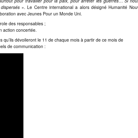
rtout pour travailler pour la paix, pour arrêter les guerres
…
Si nou
 dispersés
». Le Centre international a alors désigné Humanité Nouv
 collaboration avec Jeunes Pour un Monde Uni.
role des responsables ;
n action concertée.
 qu’ils dévoileront le 11 de chaque mois à partir de ce mois de
tuels de communication :