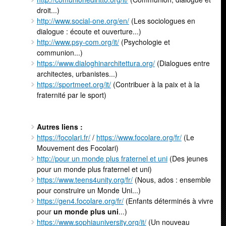
droit...)
http://www.social-one.org/en/
(Les sociologues en
dialogue : écoute et ouverture...)
http://www.psy-com.org/it/
(Psychologie et
communion...)
https://www.dialoghinarchitettura.org/
(Dialogues entre
architectes, urbanistes...)
https://sportmeet.org/it/
(Contribuer à la paix et à la
fraternité par le sport)
Autres liens :
https://focolari.fr/
/
https://www.focolare.org/fr/
(Le
Mouvement des Focolari)
http://pour un monde plus fraternel et uni
(Des jeunes
pour un monde plus fraternel et uni)
https://www.teens4unity.org/fr/
(Nous, ados : ensemble
pour construire un Monde Uni...)
https://gen4.focolare.org/fr/
(Enfants déterminés à vivre
pour
un monde plus uni
...)
https://www.sophiauniversity.org/it/
(Un nouveau