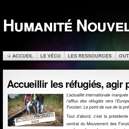
Humanité Nouve
ACCUEIL
LE VÉCU
LES RESSOURCES
OUT
Accueillir les réfugiés, agir 
L’actualité internationale marquée
l’afflux des réfugiés vers l’Eu
Focolari. Le point de vue de la pr
Tout d’abord, c’est la présiden
central du Mouvement des Focola