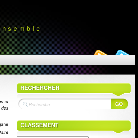
 ensemble
RECHERCHER
ns et
 des
CLASSEMENT
gane
aire