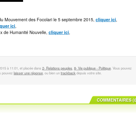
les du Mouvement des Focolari le 5 septembre 2015,
cliquer ici
,
iquer ici
,
aux de Humanité Nouvelle,
cliquer ici
,
2015 à 11:01, et placée dans
2- Relations peuples
,
8- Vie publique - Politique
. Vous pouvez
us pouvez
laisser une réponse
, ou bien un
trackback
depuis votre site.
COMMENTAIRES (0