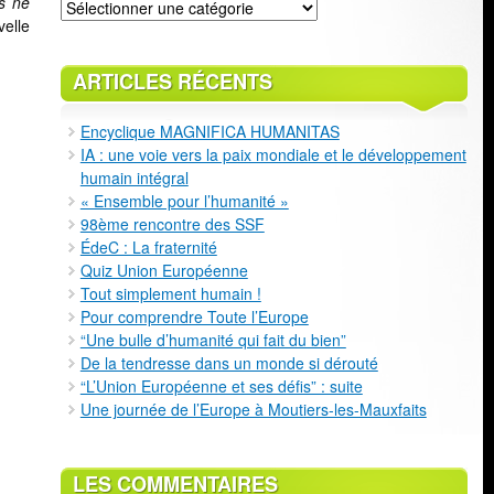
Classement
s ne
elle
ARTICLES RÉCENTS
Encyclique MAGNIFICA HUMANITAS
IA : une voie vers la paix mondiale et le développement
humain intégral
« Ensemble pour l’humanité »
98ème rencontre des SSF
ÉdeC : La fraternité
Quiz Union Européenne
Tout simplement humain !
Pour comprendre Toute l’Europe
“Une bulle d’humanité qui fait du bien”
De la tendresse dans un monde si dérouté
“L’Union Européenne et ses défis” : suite
Une journée de l’Europe à Moutiers-les-Mauxfaits
LES COMMENTAIRES