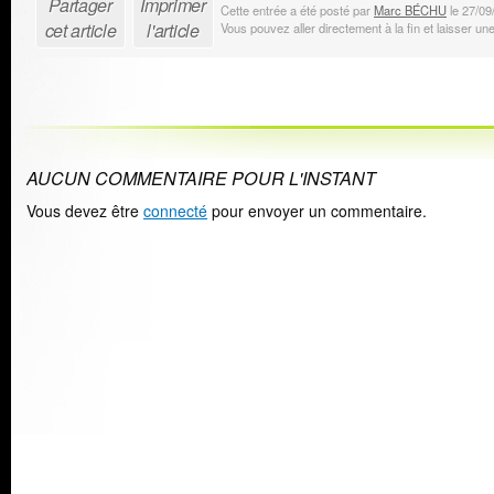
Partager
Imprimer
Cette entrée a été posté par
Marc BÉCHU
le 27/09
cet article
l'article
Vous pouvez aller directement à la fin et laisser u
AUCUN COMMENTAIRE POUR L'INSTANT
Vous devez être
connecté
pour envoyer un commentaire.