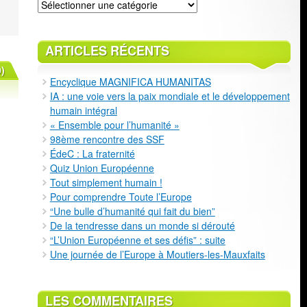
Classement
ARTICLES RÉCENTS
)
Encyclique MAGNIFICA HUMANITAS
IA : une voie vers la paix mondiale et le développement
humain intégral
« Ensemble pour l’humanité »
98ème rencontre des SSF
ÉdeC : La fraternité
Quiz Union Européenne
Tout simplement humain !
Pour comprendre Toute l’Europe
“Une bulle d’humanité qui fait du bien”
De la tendresse dans un monde si dérouté
“L’Union Européenne et ses défis” : suite
Une journée de l’Europe à Moutiers-les-Mauxfaits
LES COMMENTAIRES