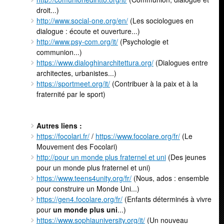
droit...)
http://www.social-one.org/en/
(Les sociologues en
dialogue : écoute et ouverture...)
http://www.psy-com.org/it/
(Psychologie et
communion...)
https://www.dialoghinarchitettura.org/
(Dialogues entre
architectes, urbanistes...)
https://sportmeet.org/it/
(Contribuer à la paix et à la
fraternité par le sport)
Autres liens :
https://focolari.fr/
/
https://www.focolare.org/fr/
(Le
Mouvement des Focolari)
http://pour un monde plus fraternel et uni
(Des jeunes
pour un monde plus fraternel et uni)
https://www.teens4unity.org/fr/
(Nous, ados : ensemble
pour construire un Monde Uni...)
https://gen4.focolare.org/fr/
(Enfants déterminés à vivre
pour
un monde plus uni
...)
https://www.sophiauniversity.org/it/
(Un nouveau