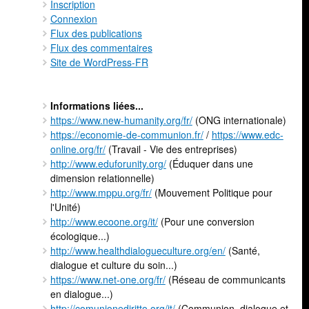
Inscription
Connexion
Flux des publications
Flux des commentaires
Site de WordPress-FR
Informations liées...
https://www.new-humanity.org/fr/
(ONG internationale)
https://economie-de-communion.fr/
/
https://www.edc-
online.org/fr/
(Travail - Vie des entreprises)
http://www.eduforunity.org/
(Éduquer dans une
dimension relationnelle)
http://www.mppu.org/fr/
(Mouvement Politique pour
l'Unité)
http://www.ecoone.org/it/
(Pour une conversion
écologique...)
http://www.healthdialogueculture.org/en/
(Santé,
dialogue et culture du soin...)
https://www.net-one.org/fr/
(Réseau de communicants
en dialogue...)
http://comunionediritto.org/it/
(Communion, dialogue et